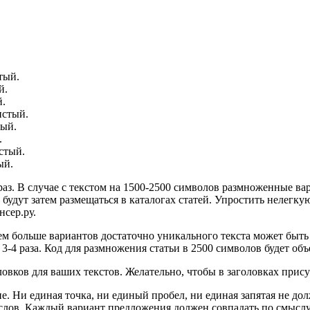
тый.
й.
й.
истый.
тый.
.
стый.
ый.
аз. В случае с текстом на 1500-2500 символов размноженные ва
и будут затем размещаться в каталогах статей. Упростить нелег
сер.ру.
ем больше вариантов достаточно уникального текста может быть 
3-4 раза. Код для размножения статьи в 2500 символов будет о
ловков для ваших текстов. Желательно, чтобы в заголовках прис
. Ни единая точка, ни единый пробел, ни единая запятая не до
 слов. Каждый вариант предложения должен совпадать по смысл