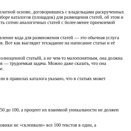
 платной основе, договорившись с владельцами раскрученных
ыборе каталогов (площадок) для размещения статей, об этом и
ить сотню аналогичных статей с более-менее приемлемой
авление кода для размножения статей — это обычная услуга
 Вот как выглядит техзадание на написание статьи и её
полноценной статьёй, а не чем-то малопонятным, она должна
в — трудоемкая задача. Можно даже сказать, что она
е.
сли в правилах каталога указано, что в статьях может
т 50 до 100, а процент их взаимной уникальности не должен
вики не «склеивали» все 100 текстов в один, а