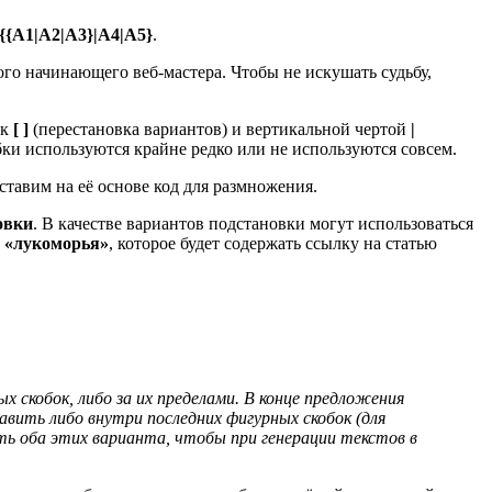
{{A1|A2|A3}|A4|A5}
.
о начинающего веб-мастера. Чтобы не искушать судьбу,
ок
[ ]
(перестановка вариантов) и вертикальной чертой
|
бки используются крайне редко или не используются совсем.
ставим на её основе код для размножения.
овки
. В качестве вариантов подстановки могут использоваться
а
«лукоморья»
, которое будет содержать ссылку на статью
скобок, либо за их пределами. В конце предложения
вить либо внутри последних фигурных скобок (для
ать оба этих варианта, чтобы при генерации текстов в