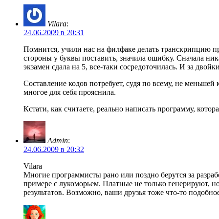
Vilara
:
24.06.2009 в 20:31
Помнится, учили нас на филфаке делать транскрипцию пре
стороны у буквы поставить, значила ошибку. Сначала ник
экзамен сдала на 5, все-таки сосредоточилась. И за двой
Составление кодов потребует, судя по всему, не меньшей 
многое для себя прояснила.
Кстати, как считаете, реально написать программу, котора
Admin
:
24.06.2009 в 20:32
Vilara
Многие программисты рано или поздно берутся за разрабо
примере с лукоморьем. Платные не только генерируют, н
результатов. Возможно, ваши друзья тоже что-то подобно