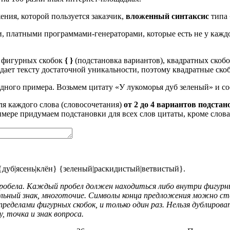
ения, которой пользуется заказчик,
вложенный синтаксис
типа
платными программами-генераторами, которые есть не у каждог
и фигурных скобок
{ }
(подстановка вариантов), квадратных скоб
идает тексту достаточной уникальности, поэтому квадратные ско
ядного примера. Возьмем цитату «У лукоморья дуб зеленый» и со
ля каждого слова (словосочетания)
от 2 до 4 вариантов подстан
имере придумаем подстановки для всех слов цитаты, кроме слов
дуб|ясень|клён} {зеленый|раскидистый|ветвистый}.
бела. Каждый пробел должен находиться либо внутри фигурных 
льный знак, многоточие. Символы конца предложения можно ста
ределами фигурных скобок, и только один раз. Нельзя дублиров
у, точка и знак вопроса.