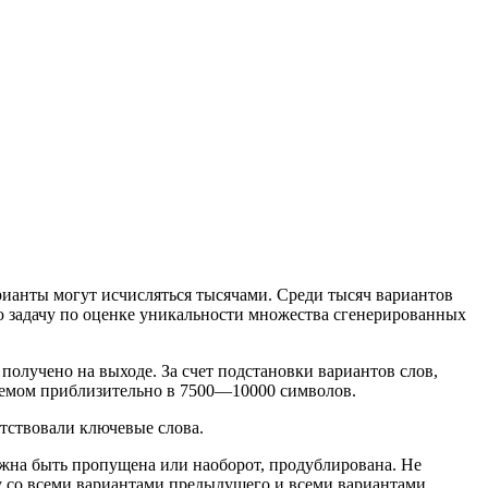
рианты могут исчисляться тысячами. Среди тысяч вариантов
кую задачу по оценке уникальности множества сгенерированных
получено на выходе. За счет подстановки вариантов слов,
бъемом приблизительно в 7500—10000 символов.
утствовали ключевые слова.
лжна быть пропущена или наоборот, продублирована. Не
у со всеми вариантами предыдущего и всеми вариантами