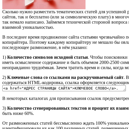
Сколько нужно разместить тематических статей для успешной 
сайтов, так и бесплатно (или за символическую плату) в мног
так немало написано. Займемся технической стороной вопроса
взаимной уникальностью.
В последнее время продвижение сайта статьями чрезвычайно по
копирайтера. Поэтому каждому копирайтеру не мешало бы овлад
последующее размножение, в нём указано:
1)
Количество символов исходной статьи
. Чтобы поисковики 
иметь осмысленное содержание и быть объемом 2000-2500 симво
неоправданно трудоёмкая. Зачем тратить время и силы, когда м
2)
Ключевые слова со ссылками на раскручиваемый сайт
. 
содержаться HTML-кодировка, ссылка оформляется следующим 
В некоторых каталогах для прописывания ссылок предусмотре
3)
Количество сгенерированных текстов и процент их взаим
быть ниже 60%.
От размноженных статей бессмысленно ждать 100% уникальност
идентифицировали их как 100 различных статей, размещенных