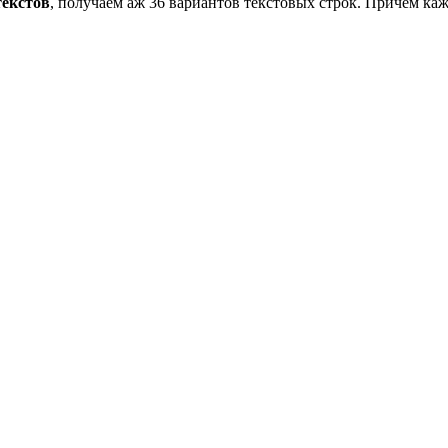
текстов
, получаем аж 36 вариантов текстовых строк. Причем каж