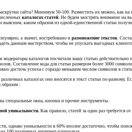
раскрутки сайта? Минимум 50-100. Разместить их можно, как на
очисленных
каталогах статей
. Не будем заострять внимание на в
 и выясним, каким образом из одной-единственной статьи получ
пулярно, а значит, востребовано и
размножение текстов
. Сост
еть данным мастерством, чтобы не упускать выгодных клиентов.
и модераторы каталогов посчитали вашу статью действительно 
лов. Составление кода для статьи размером более 3000 символо
ожно достичь успеха с гораздо меньшим числом символов в стать
В различных каталогах они вносятся в текст статьи по-разному. Е
образом :
ны специальные окна, кнопки и прочие инструменты.
ной уникальности.
Как правило, статей за один раз требуется о
и, однако уникальности в 60% вполне достаточно, чтобы поиско
 на 100 различных интернет-площадках.