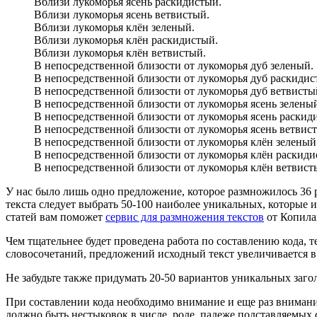
Вблизи лукоморья ясень раскидистый.
Вблизи лукоморья ясень ветвистый.
Вблизи лукоморья клён зеленый.
Вблизи лукоморья клён раскидистый.
Вблизи лукоморья клён ветвистый.
В непосредственной близости от лукоморья дуб зеленый.
В непосредственной близости от лукоморья дуб раскидис
В непосредственной близости от лукоморья дуб ветвисты
В непосредственной близости от лукоморья ясень зелены
В непосредственной близости от лукоморья ясень раскид
В непосредственной близости от лукоморья ясень ветвис
В непосредственной близости от лукоморья клён зеленый
В непосредственной близости от лукоморья клён раскиди
В непосредственной близости от лукоморья клён ветвист
У нас было лишь одно предложение, которое размножилось 36 р
текста следует выбрать 50-100 наиболее уникальных, которые 
статей вам поможет
сервис для размножения текстов
от Копилан
Чем тщательнее будет проведена работа по составлению кода, т
словосочетаний, предложений исходный текст увеличивается в 
Не забудьте также придумать 20-50 вариантов уникальных заго
При составлении кода необходимо внимание и еще раз внимание
должно быть нестыковок в числе, роде, падеже подставляемых