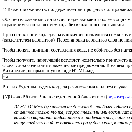
4) Важно также знать, поддерживает ли программа для размнож
Обычно вложенный синтаксис поддерживается более мощными, 
ограничимся составлением кода без вложенного синтаксиса.
При составлении кода для размножения пользуются символам
(разделителем вариантов). Перестановка вариантов слов не пр
Чтобы понять принцип составления кода, не обойтись без нагл
Чтобы получить наилучший результат, желательно придумать д
слова, словосочетания и даже целые предложения. В нашем пр
Википедии, оформленную в виде HTML-кода:
Вот так будет выглядеть код для размножения в нашем случае:
{У|Около|Вблизи|В непосредственной близости от}
лукоморья
{
ВАЖНО! Между словами не должно быть более одного про
ставится только точка, вопросительный или восклицате
каждого варианта подстановки в отдельности), либо за п
конце предложений не появились сразу два знака, к пример