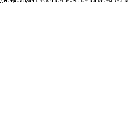
дая строка будет неизменно снабжена всё той же ссылкой на