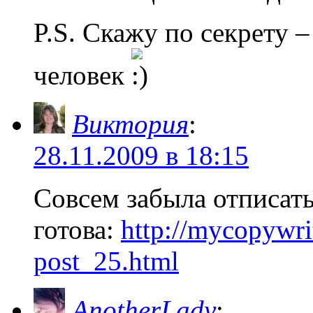
P.S. Скажу по секрету 
человек
Виктория
:
28.11.2009 в 18:15
Совсем забыла отписать
готова:
http://mycopywri
post_25.html
AnotherLady
: